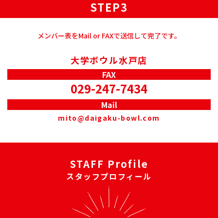
STEP3
法令、規範の遵守と見直し
当社は、保有する個人情報に関して適用される日本の法令、その
他規範を遵守するとともに、本ポリシーの内容を適宜見直し、そ
の改善に努めます。
メンバー表をMail or FAXで送信して完了です。
お問い合せ
当社の個人情報の取扱に関するお問い合せは下記までご連絡くだ
大学ボウル水戸店
さい。
FAX
水戸店
029-247-7434
〒310-0836茨城県水戸市元吉田町 1059-3
TEL 029-248-3551
FAX 029-247-7434
Mail
フリーダイヤル 0120-11-3969
mito@daigaku-bowl.com
平日・日・祝祭日 10:00～深夜0:00
金・土 10:00～深夜1:00 年中無休
STAFF Profile
スタッフプロフィール