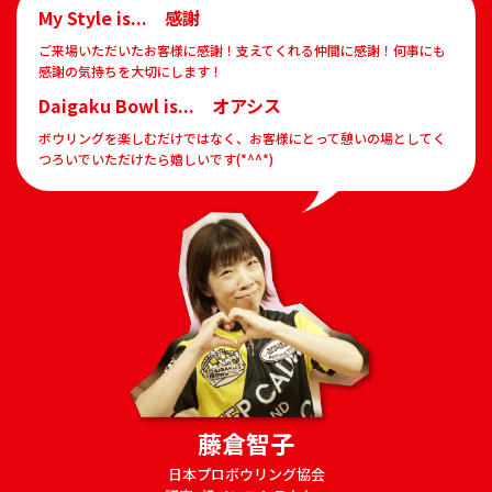
My Style is... 感謝
ご来場いただいたお客様に感謝！支えてくれる仲間に感謝！何事にも
感謝の気持ちを大切にします！
Daigaku Bowl is... オアシス
ボウリングを楽しむだけではなく、お客様にとって憩いの場としてく
つろいでいただけたら嬉しいです(*^^*)
藤倉智子
日本プロボウリング協会