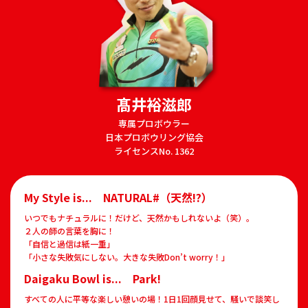
髙井裕滋郎
専属プロボウラー
日本プロボウリング協会
ライセンスNo. 1362
My Style is... NATURAL#（天然!?）
いつでもナチュラルに！だけど、天然かもしれないよ（笑）。
２人の師の言葉を胸に！
「自信と過信は紙一重」
「小さな失敗気にしない。大きな失敗Don’t worry！」
Daigaku Bowl is... Park!
すべての人に平等な楽しい憩いの場！1日1回顔見せて、騒いで談笑し