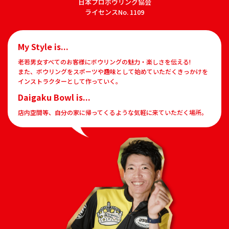
日本プロボウリング協会
ライセンスNo. 1109
My Style is...
老若男女すべてのお客様にボウリングの魅力・楽しさを伝える!
また、ボウリングをスポーツや趣味として始めていただくきっかけを
インストラクターとして作っていく。
Daigaku Bowl is...
店内空間等、自分の家に帰ってくるような気軽に来ていただく場所。