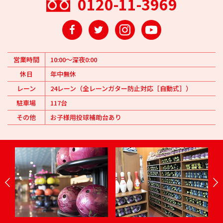
0120-11-3969
Facebook
Twitter
Instagram
YouTube
営業時間
10:00～深夜0:00
休日
年中無休
レーン
24レーン（全レーンガター防止対応［自動式］）
駐車場
117台
その他
お子様用投球補助台あり