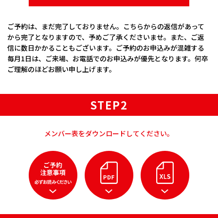
本ウェブサイトでは、お客様からのお問い合わせ時に、お名前、
e-mailアドレス、電話番号等の個人情報をご登録いただく場合が
ございますが、これらの個人情報はご提供いただく際の目的以外
ご予約は、まだ完了しておりません。こちらからの返信があって
では利用いたしません。
から完了となりますので、予めご了承くださいませ。また、ご返
お客さまからお預かりした個人情報は、当社からのご連絡や業務
信に数日かかることもございます。ご予約のお申込みが混雑する
のご案内やご質問に対する回答として、電子メールや資料のご送
毎月1日は、ご来場、お電話でのお申込みが優先となります。何卒
付に利用いたします。
ご理解のほどお願い申し上げます。
個人情報の第三者への開示・提供の禁止
当施設は、お客さまよりお預かりした個人情報を適切に管理し、
次のいずれかに該当する場合を除き、個人情報を第三者に開示い
たしません。
STEP2
・お客さまの同意がある場合
・お客さまが希望されるサービスを行なうために当社が業務を委
託する業者に対して開示する場合
メンバー表をダウンロードしてください。
・法令に基づき開示することが必要である場合
個人情報の安全対策
ご予約 注意事項 必ずお読みください
PDF
XLS
当社は、個人情報の正確性及び安全性確保のために、セキュリテ
ィに万全の対策を講じています。
ご本人の照会
お客さまがご本人の個人情報の照会・修正・削除などをご希望さ
れる場合には、ご本人であることを確認の上、対応させていただ
きます。