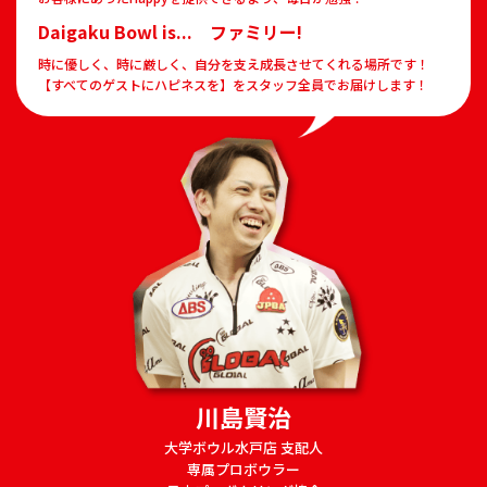
Daigaku Bowl is... ファミリー!
時に優しく、時に厳しく、自分を支え成長させてくれる場所です！
【すべてのゲストにハピネスを】をスタッフ全員でお届けします！
川島賢治
大学ボウル水戸店 支配人
専属プロボウラー