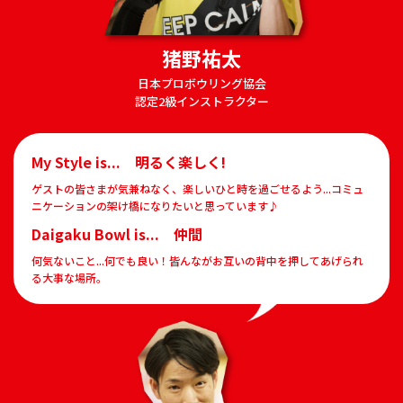
猪野祐太
日本プロボウリング協会
認定2級インストラクター
My Style is... 明るく楽しく!
ゲストの皆さまが気兼ねなく、楽しいひと時を過ごせるよう...コミュ
ニケーションの架け橋になりたいと思っています♪
Daigaku Bowl is... 仲間
何気ないこと...何でも良い！皆んながお互いの背中を押してあげられ
る大事な場所。