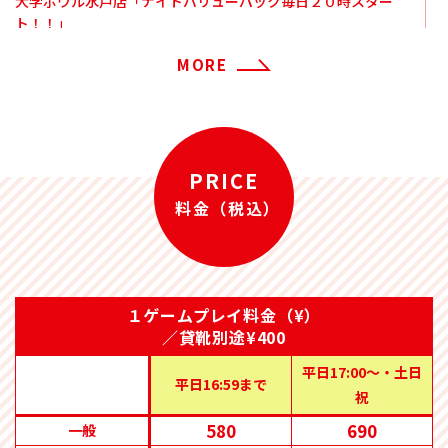
大学ボウル水戸店「ナイトバリューパック毎日２０時スター
ト！！」
MORE
2026/07/27
大学ボウル水戸店 「お盆期間料金のご案内」
2026/07/27
大学ボウル 水戸店 大学ボウルNEWS2026年8月号公開！
PRICE
2026/06/30
料金（税込）
大学ボウル土浦本店・水戸店 7月のレーンコンディション
2026/06/29
大学ボウル水戸店 イベント告知「大好評につき復活！」“放
課後割”開催！！
１ゲームプレイ料金（¥）
／貸靴別途¥400
2026/06/29
大学ボウル 水戸店 大学ボウルNEWS2026年7月号公開！
平日17:00〜・土日
平日16:59まで
祝
2026/06/01
580
690
大学ボウル 水戸店 大学ボウルNEWS2026年6月号公開！
一般