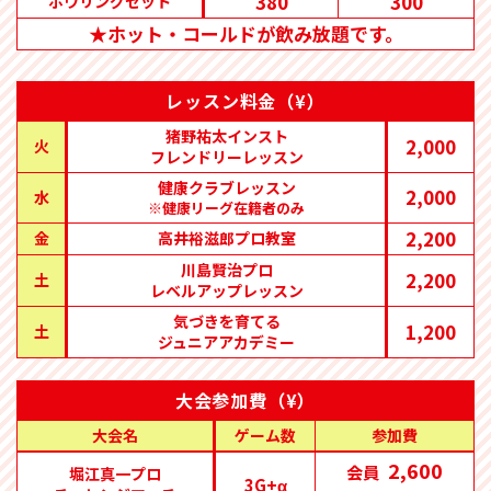
380
300
ボウリングセット
★ホット・コールドが飲み放題です。
レッスン料金（¥）
猪野祐太インスト
2,000
火
フレンドリーレッスン
健康クラブレッスン
2,000
水
※健康リーグ在籍者のみ
2,200
金
高井裕滋郎プロ教室
川島賢治プロ
2,200
土
レベルアップレッスン
気づきを育てる
1,200
土
ジュニアアカデミー
大会参加費（¥）
大会名
ゲーム数
参加費
2,600
会員
堀江真一プロ
3G+α