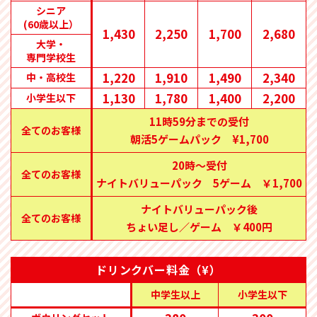
シニア
(60歳以上）
1,430
2,250
1,700
2,680
大学・
専門学校生
1,220
1,910
1,490
2,340
中・高校生
1,130
1,780
1,400
2,200
小学生以下
11時59分までの受付
全てのお客様
朝活5ゲームパック ¥1,700
20時〜受付
全てのお客様
ナイトバリューパック 5ゲーム ￥1,700
ナイトバリューパック後
全てのお客様
ちょい足し／ゲーム ￥400円
ドリンクバー料金（¥）
中学生以上
小学生以下