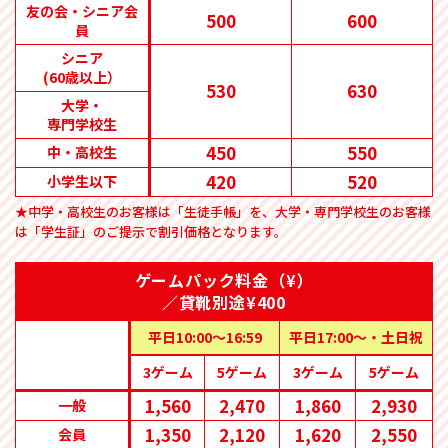
友の会・シニア会
500
600
2026/05/29
員
大学ボウルから「臨時休業のお知らせ」
シニア
(60歳以上）
530
630
大学・
専門学校生
450
550
中・高校生
420
520
小学生以下
★中学・高校生のお客様は「生徒手帳」を、大学・専門学校生のお客様
は「学生証」のご提示で割引価格となります。
ゲームパック料金（¥）
／貸靴別途¥400
平日10:00〜16:59
平日17:00〜・土日祝
3ゲーム
5ゲーム
3ゲーム
5ゲーム
1,560
2,470
1,860
2,930
一般
1,350
2,120
1,620
2,550
会員