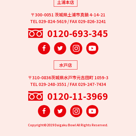
土浦本店
〒300-0051 茨城県土浦市真鍋 4-14-21
TEL 029-824-5619 / FAX 029-826-3241
0120-693-345
Facebook
Twitter
Instagram
YouTube
水戸店
〒310-0836茨城県水戸市元吉田町 1059-3
TEL 029-248-3551 / FAX 029-247-7434
0120-11-3969
Facebook
Twitter
Instagram
YouTube
Copyright©2019 Daigaku Bowl All Rights Reserved.