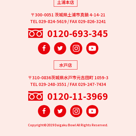
土浦本店
〒300-0051 茨城県土浦市真鍋 4-14-21
TEL 029-824-5619 / FAX 029-826-3241
0120-693-345
Facebook
Twitter
Instagram
YouTube
水戸店
〒310-0836茨城県水戸市元吉田町 1059-3
TEL 029-248-3551 / FAX 029-247-7434
0120-11-3969
Facebook
Twitter
Instagram
YouTube
Copyright©2019 Daigaku Bowl All Rights Reserved.