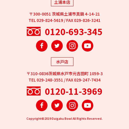
土浦本店
〒300-0051 茨城県土浦市真鍋 4-14-21
TEL 029-824-5619 / FAX 029-826-3241
0120-693-345
Facebook
Twitter
Instagram
YouTube
水戸店
〒310-0836茨城県水戸市元吉田町 1059-3
TEL 029-248-3551 / FAX 029-247-7434
0120-11-3969
Facebook
Twitter
Instagram
YouTube
Copyright©2019 Daigaku Bowl All Rights Reserved.