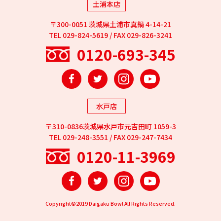
土浦本店
〒300-0051 茨城県土浦市真鍋 4-14-21
TEL 029-824-5619 / FAX 029-826-3241
0120-693-345
Facebook
Twitter
Instagram
YouTube
水戸店
〒310-0836茨城県水戸市元吉田町 1059-3
TEL 029-248-3551 / FAX 029-247-7434
0120-11-3969
Facebook
Twitter
Instagram
YouTube
Copyright©2019 Daigaku Bowl All Rights Reserved.