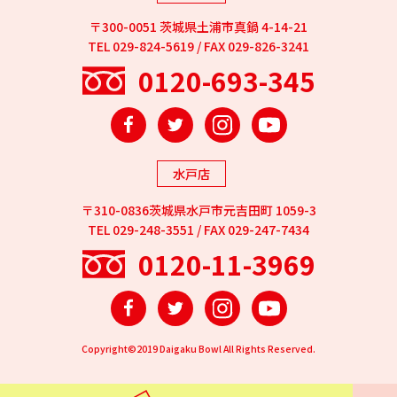
〒300-0051 茨城県土浦市真鍋 4-14-21
TEL 029-824-5619 / FAX 029-826-3241
0120-693-345
Facebook
Twitter
Instagram
YouTube
水戸店
〒310-0836茨城県水戸市元吉田町 1059-3
TEL 029-248-3551 / FAX 029-247-7434
0120-11-3969
Facebook
Twitter
Instagram
YouTube
Copyright©2019 Daigaku Bowl All Rights Reserved.