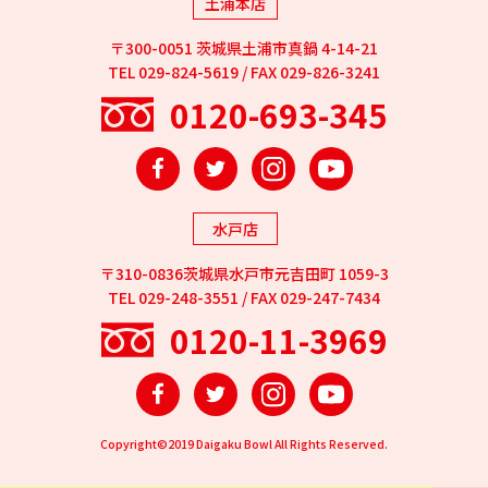
土浦本店
〒300-0051 茨城県土浦市真鍋 4-14-21
TEL 029-824-5619 / FAX 029-826-3241
0120-693-345
Facebook
Twitter
Instagram
YouTube
水戸店
〒310-0836茨城県水戸市元吉田町 1059-3
TEL 029-248-3551 / FAX 029-247-7434
0120-11-3969
Facebook
Twitter
Instagram
YouTube
Copyright©2019 Daigaku Bowl All Rights Reserved.