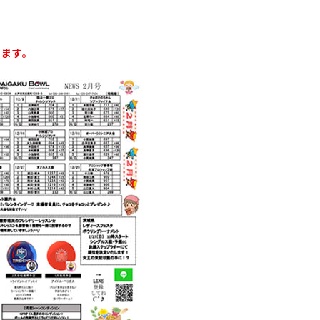
！
けます。