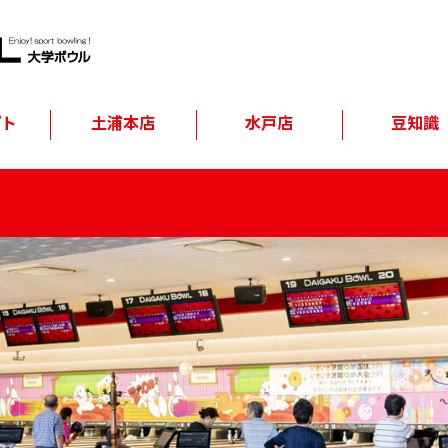
プト
土浦本店
水戸店
豆知識