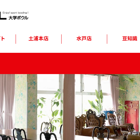
プト
土浦本店
水戸店
豆知識